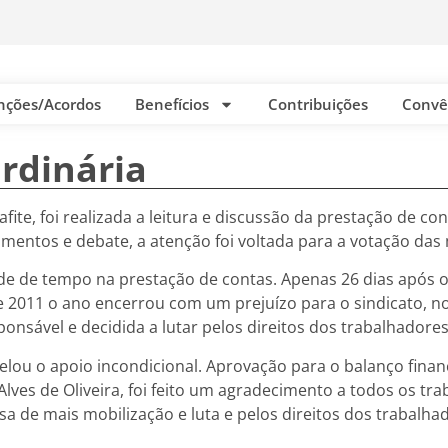
nções/Acordos
Benefícios
Contribuições
Convê
rdinária
afite, foi realizada a leitura e discussão da prestação de c
mentos e debate, a atenção foi voltada para a votação da
orde de tempo na prestação de contas. Apenas 26 dias após
 2011 o ano encerrou com um prejuízo para o sindicato, no
ponsável e decidida a lutar pelos direitos dos trabalhadores
elou o apoio incondicional. Aprovação para o balanço fina
Alves de Oliveira, foi feito um agradecimento a todos os tr
sa de mais mobilização e luta e pelos direitos dos trabalha