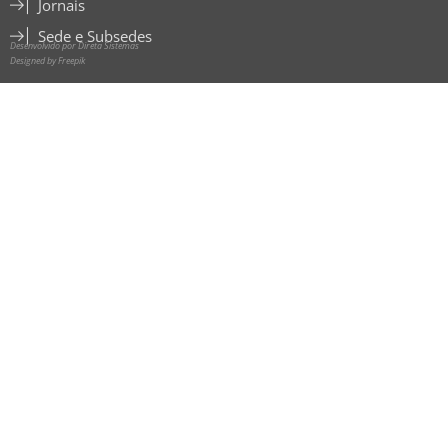
Jornais
Sede e Subsedes
Desenvolvido por Direta Sistemas
Designed by Freepik