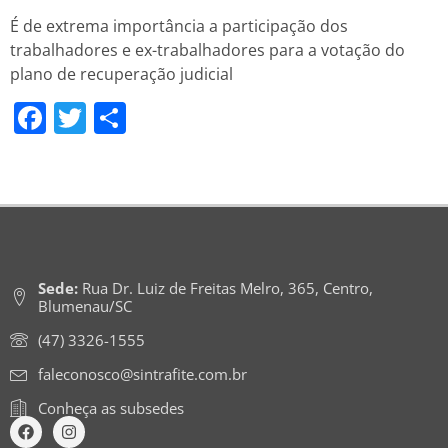
É de extrema importância a participação dos
trabalhadores e ex-trabalhadores para a votação do
plano de recuperação judicial
Facebook
Twitter
Share
Sede:
Rua Dr. Luiz de Freitas Melro, 365, Centro,
Blumenau/SC
(47) 3326-1555
faleconosco@sintrafite.com.br
Conheça as subsedes