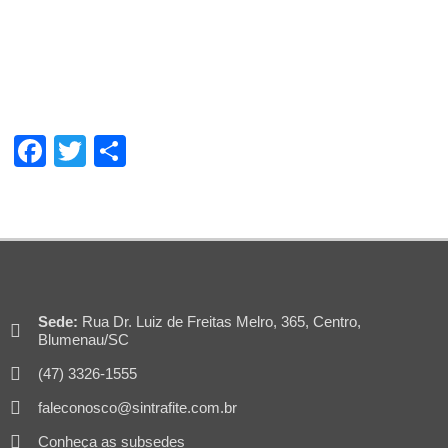
Facebook
Twitter
Share
Sede:
Rua Dr. Luiz de Freitas Melro, 365, Centro,
Blumenau/SC
(47) 3326-1555
faleconosco@sintrafite.com.br
Conheça as subsedes