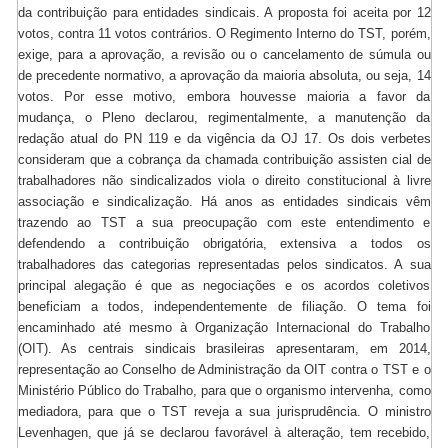
da contribuição para entidades sindicais. A proposta foi aceita por 12
votos, contra 11 votos contrários. O Regimento Interno do TST, porém,
exige, para a aprovação, a revisão ou o cancelamento de súmula ou
de precedente normativo, a aprovação da maioria absoluta, ou seja, 14
votos. Por esse motivo, embora houvesse maioria a favor da
mudança, o Pleno declarou, regimentalmente, a manutenção da
redação atual do PN 119 e da vigência da OJ 17. Os dois verbetes
consideram que a cobrança da chamada contribuição assisten cial de
trabalhadores não sindicalizados viola o direito constitucional à livre
associação e sindicalização. Há anos as entidades sindicais vêm
trazendo ao TST a sua preocupação com este entendimento e
defendendo a contribuição obrigatória, extensiva a todos os
trabalhadores das categorias representadas pelos sindicatos. A sua
principal alegação é que as negociações e os acordos coletivos
beneficiam a todos, independentemente de filiação. O tema foi
encaminhado até mesmo à Organização Internacional do Trabalho
(OIT). As centrais sindicais brasileiras apresentaram, em 2014,
representação ao Conselho de Administração da OIT contra o TST e o
Ministério Público do Trabalho, para que o organismo intervenha, como
mediadora, para que o TST reveja a sua jurisprudência. O ministro
Levenhagen, que já se declarou favorável à alteração, tem recebido,