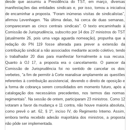
desde que assumiu a Presidência do TST, em março, diversas
manifestações das entidades sindicais e, por isso, tomou a iniciativa
de encaminhar a proposta. “Foram inúmeras visitas de sindicalistas”,
afirmou Levenhagen. “Na última delas, há cerca de duas semanas,
compareceram as cinco centrais sindicais”. O texto encaminhado à
Comissão de Jurisprudência, subscrito por 14 dos 27 ministros do TST
(atualmente 26, pois uma vaga aguarda nomeação), propunha que a
redação do PN 119 fosse alterada para prever a extensão da
contribuição sindical a não associados mediante acordo coletivo, tendo
o trabalhador 20 dias para manifestar formalmente a sua recusa.
Quanto à OJ 17, a proposta era o cancelamento. O parecer da
Comissão de Jurisprudência foi no sentido de cancelar os dois
verbetes, “a fim de permitir à Corte reanalisar amplamente as questões
referentes à contribuição assistencial, devendo o direito de oposição e
a forma de cobrança serem consolidados em momento futuro, após a
catalogação dos necessários precedentes, nos termos das normas
regimentais”. Na sessão de ontem, participaram 23 ministros. Como 12
votaram a favor da mudança e 11 contra, não houve maioria absoluta,
como prevê o art. 62, § 1º, inciso IV, do Regimento Interno. Assim,
embora tenha recebido adesão majoritária dos ministros, a proposta
não pôde ser implementada.