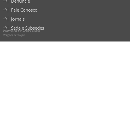
Denuncie
Fale Conosco
Jornais
Sede e Subsedes
Desenvolvido por Direta Sistemas
Designed by Freepik