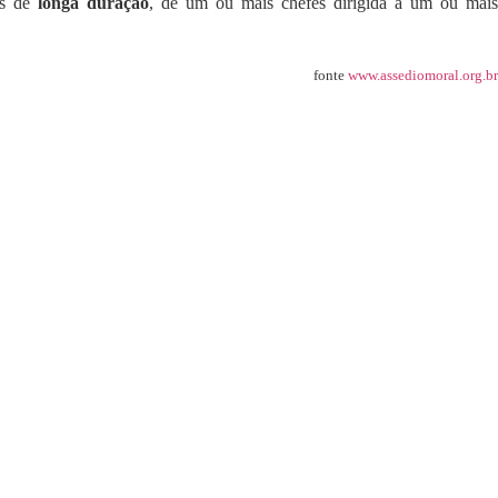
as de
longa duração
, de um ou mais chefes dirigida a um ou mai
fonte
www.assediomoral.org.br