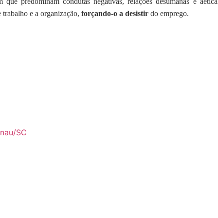
 em que predominam condutas negativas, relações desumanas e aétic
e trabalho e a organização,
forçando-o a desistir
do emprego.
enau/SC