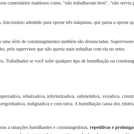
azem comentários maldosos como, “não trabalhavam bem”, “não servia 
o, funcionário admitido para operar três máquinas, que passa a operar
do uma série de constrangimentos também são denunciadas. Supervisores
ho, pelo supervisor que não queria mais trabalhar com ela no setor.
ões. Trabalhador se você sofre qualquer tipo de humilhação ou constran
ezado/a, rebaixado/a, inferiorizado/a, submetido/a, vexado/a, constra
envergonhado/a, indignado/a e com raiva. A humilhação causa dor, tristez
oras a situações humilhantes e constrangedoras,
repetitivas e prolong