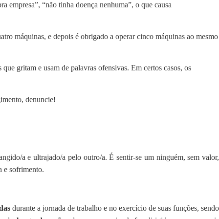
pra empresa”, “não tinha doença nenhuma”, o que causa
 quatro máquinas, e depois é obrigado a operar cinco máquinas ao mesmo
 que gritam e usam de palavras ofensivas. Em certos casos, os
gimento, denuncie!
ngido/a e ultrajado/a pelo outro/a. É sentir-se um ninguém, sem valor,
a e sofrimento.
adas
durante a jornada de trabalho e no exercício de suas funções, send