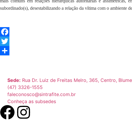
mais comuns em relações hierárquicas autoritárias e assimétricas,
subordinado(s), desestabilizando a relação da vítima com o ambiente d
Facebook
Twitter
Share
Sede:
Rua Dr. Luiz de Freitas Melro, 365, Centro, Blum
(47) 3326-1555
faleconosco@sintrafite.com.br
Conheça as subsedes