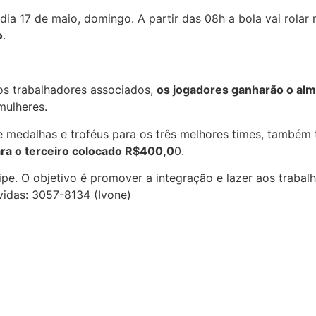
 dia 17 de maio, domingo. A partir das 08h a bola vai rola
o
.
os trabalhadores associados,
os jogadores ganharão o al
mulheres.
medalhas e troféus para os três melhores times, também t
ra o terceiro colocado R$400,0
0.
ipe. O objetivo é promover a integração e lazer aos traba
úvidas: 3057-8134 (Ivone)