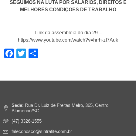
SEGUIMOS NA LUTA POR SALÁRIOS, DIREITOS E
MELHORES CONDIÇOES DE TRABALHO
Link da assembleia do dia 29 –
https://www.youtube.com/watch?v=hrrh-zI7Auk
Facebook
Twitter
Share
Sede:
Rua Dr. Luiz de Freitas Melro, 365, Centro,
Blumenau/SC
(47) 3326-1555
faleconosco@sintrafite.com.br