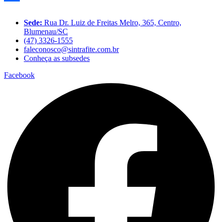
Share
Sede:
Rua Dr. Luiz de Freitas Melro, 365, Centro,
Blumenau/SC
(47) 3326-1555
faleconosco@sintrafite.com.br
Conheça as subsedes
Facebook