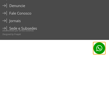
Denuncie
Fale Conosco
Jornais
Sede e Subsedes
Desenvolvido por Direta Sistemas
Designed by Freepik