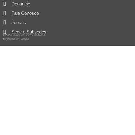
Denuncie
Fale Conosco
Jornais
Sede e Subsedes
Desenvolvido por Direta Sistemas
Designed by Freepik