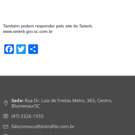
Também podem responder pelo site do Seterb, 
www.seterb.gov.sc.com.br
Facebook
Twitter
Share
Sede:
Rua Dr. Luiz de Freitas Melro, 365, Centro,
Blumenau/SC
(47) 3326-1555
faleconosco@sintrafite.com.br