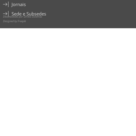
Jornais
Sede e Subsedes
Desenvolvido por Direta Sistemas
Designed by Freepik