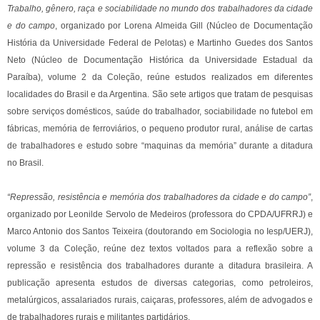
Trabalho, gênero, raça e sociabilidade no mundo dos trabalhadores da cidade
e do campo
, organizado por Lorena Almeida Gill (Núcleo de Documentação
História da Universidade Federal de Pelotas) e Martinho Guedes dos Santos
Neto (Núcleo de Documentação Histórica da Universidade Estadual da
Paraíba), volume 2 da Coleção, reúne estudos realizados em diferentes
localidades do Brasil e da Argentina. São sete artigos que tratam de pesquisas
sobre serviços domésticos, saúde do trabalhador, sociabilidade no futebol em
fábricas, memória de ferroviários, o pequeno produtor rural, análise de cartas
de trabalhadores e estudo sobre “maquinas da memória” durante a ditadura
no Brasil.
“Repressão, resistência e memória dos trabalhadores da cidade e do campo”
,
organizado por Leonilde Servolo de Medeiros (professora do CPDA/UFRRJ) e
Marco Antonio dos Santos Teixeira (doutorando em Sociologia no Iesp/UERJ),
volume 3 da Coleção, reúne dez textos voltados para a reflexão sobre a
repressão e resistência dos trabalhadores durante a ditadura brasileira. A
publicação apresenta estudos de diversas categorias, como petroleiros,
metalúrgicos, assalariados rurais, caiçaras, professores, além de advogados e
de trabalhadores rurais e militantes partidários.