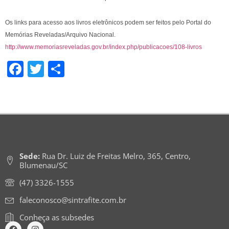
Os links para acesso aos livros eletrônicos podem ser feitos pelo Portal do
Memórias Reveladas/Arquivo Nacional.
http://www.memoriasreveladas.gov.br/index.php/publicacoes/108-livros
Facebook
Twitter
Share
Sede:
Rua Dr. Luiz de Freitas Melro, 365, Centro,
Blumenau/SC
(47) 3326-1555
faleconosco@sintrafite.com.br
Conheça as subsedes