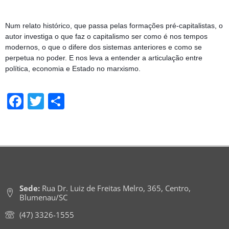
Num relato histórico, que passa pelas formações pré-capitalistas, o 
autor investiga o que faz o capitalismo ser como é nos tempos 
modernos, o que o difere dos sistemas anteriores e como se 
perpetua no poder. E nos leva a entender a articulação entre 
política, economia e Estado no marxismo.
Facebook
Twitter
Share
Sede:
Rua Dr. Luiz de Freitas Melro, 365, Centro,
Blumenau/SC
(47) 3326-1555