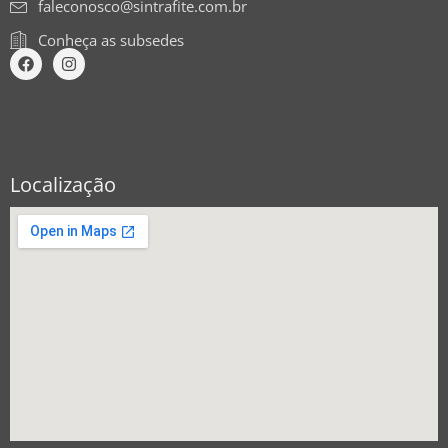
faleconosco@sintrafite.com.br
Conheça as subsedes
Localização