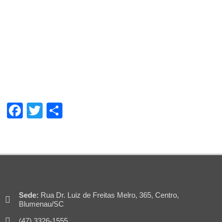
Facebook
Twitter
Share
Sede:
Rua Dr. Luiz de Freitas Melro, 365, Centro,
Blumenau/SC
(47) 3326-1555