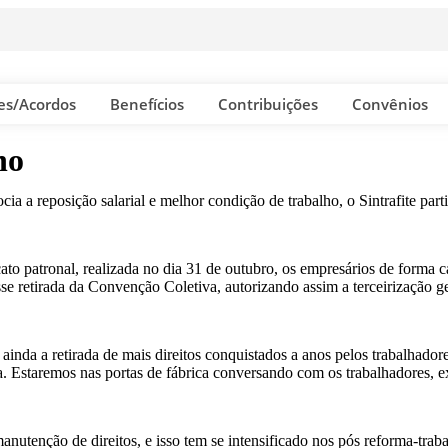
es/Acordos
Benefícios
Contribuições
Convênios
ho
 a reposição salarial e melhor condição de trabalho, o Sintrafite part
dicato patronal, realizada no dia 31 de outubro, os empresários de form
se retirada da Convenção Coletiva, autorizando assim a terceirização ger
ainda a retirada de mais direitos conquistados a anos pelos trabalhador
ia. Estaremos nas portas de fábrica conversando com os trabalhadores, e
manutenção de direitos, e isso tem se intensificado nos pós reforma-trab