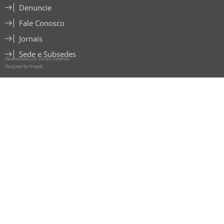
Denuncie
Fale Conosco
Jornais
Sede e Subsedes
Desenvolvido por Direta Sistemas
Designed by Freepik