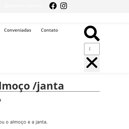
Aplicativo Sintrafite
Conveniadas
Contato
almoço /janta
s
u o almoço e a janta.