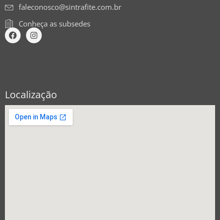
faleconosco@sintrafite.com.br
Conheça as subsedes
Localização