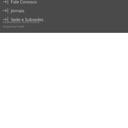
Fale Conosco
Jornais
Sede e Subsedes
Desenvolvido por Direta Sistemas
Designed by Freepik