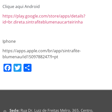
Clique aqui Android
https://play.google.com/store/apps/details?
id=br.direta.sintrafiteblumenaucarteirinha
Iphone
https://apps.apple.com/br/app/sintrafite-
blumenau/id1509788247?l=pt
Facebook
Twitter
Share
Sede:
Rua Dr. Luiz de Freitas Melro, 365, Centro,