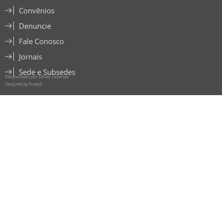
Convênios
Denuncie
Fale Conosco
Jornais
Sede e Subsedes
Desenvolvido por Direta Sistemas
Designed by Freepik