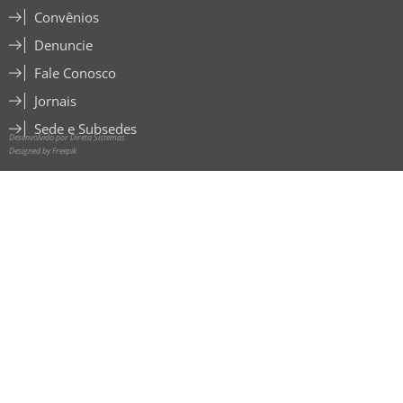
Convênios
Denuncie
Fale Conosco
Jornais
Sede e Subsedes
Desenvolvido por Direta Sistemas
Designed by Freepik