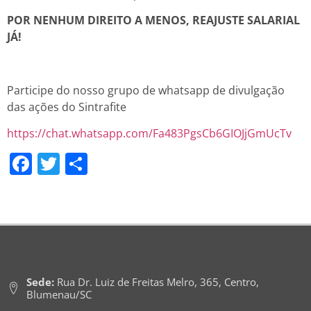
POR NENHUM DIREITO A MENOS, REAJUSTE SALARIAL
JÁ!
Participe do nosso grupo de whatsapp de divulgação
das ações do Sintrafite
https://chat.whatsapp.com/Fa483PgsCb6GIOJjGmUcTv
Facebook
Twitter
Share
Sede:
Rua Dr. Luiz de Freitas Melro, 365, Centro,
Blumenau/SC