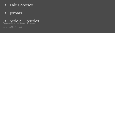
Fale Conosco
Jornais
Sede e Subsedes
Desenvolvido por Direta Sistemas
Designed by Freepik