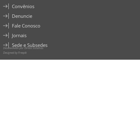
Convênios
Denuncie
Fale Conosco
Jornais
Sede e Subsedes
Desenvolvido por Direta Sistemas
Designed by Freepik