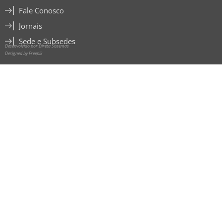
Fale Conosco
Jornais
Sede e Subsedes
Desenvolvido por Direta Sistemas
Designed by Freepik