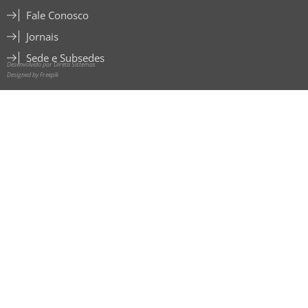
Fale Conosco
Jornais
Sede e Subsedes
Desenvolvido por Direta Sistemas
Designed by Freepik