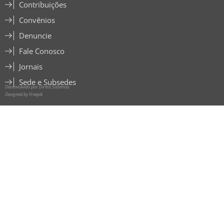
Contribuições
Convênios
Denuncie
Fale Conosco
Jornais
Sede e Subsedes
Desenvolvido por Direta Sistemas
Designed by Freepik