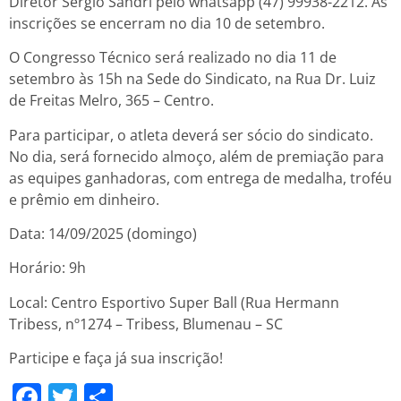
Diretor Sérgio Sandri pelo whatsapp (47) 99938-2212. As
inscrições se encerram no dia 10 de setembro.
O Congresso Técnico será realizado no dia 11 de
setembro às 15h na Sede do Sindicato, na Rua Dr. Luiz
de Freitas Melro, 365 – Centro.
Para participar, o atleta deverá ser sócio do sindicato.
No dia, será fornecido almoço, além de premiação para
as equipes ganhadoras, com entrega de medalha, troféu
e prêmio em dinheiro.
Data: 14/09/2025 (domingo)
Horário: 9h
Local: Centro Esportivo Super Ball (Rua Hermann
Tribess, nº1274 – Tribess, Blumenau – SC
Participe e faça já sua inscrição!
Facebook
Twitter
Share