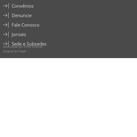
Convênios
Denuncie
Fale Conosco
Jornais
Sede e Subsedes
Desenvolvido por Direta Sistemas
Designed by Freepik