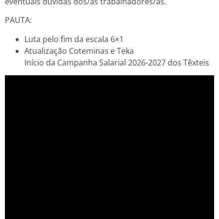
eventuais dúvidas dos/as trabalhadores/as.
PAUTA:
Luta pelo fim da escala 6×1
Atualização Coteminas e Teka
Início da Campanha Salarial 2026-2027 dos Têxteis