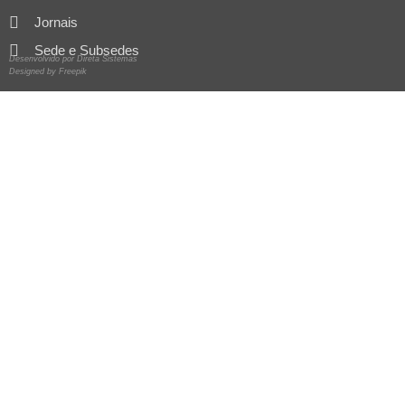
Jornais
Sede e Subsedes
Desenvolvido por Direta Sistemas
Designed by Freepik