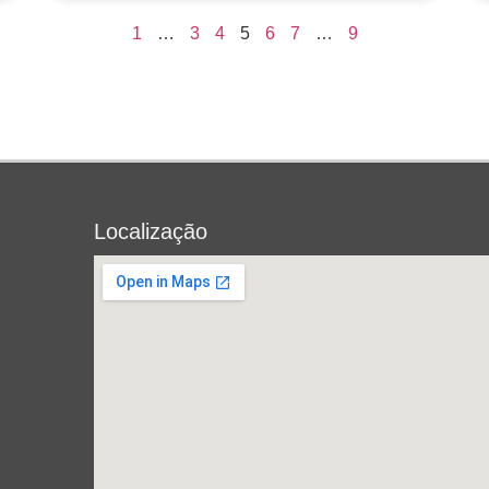
1
…
3
4
5
6
7
…
9
Localização