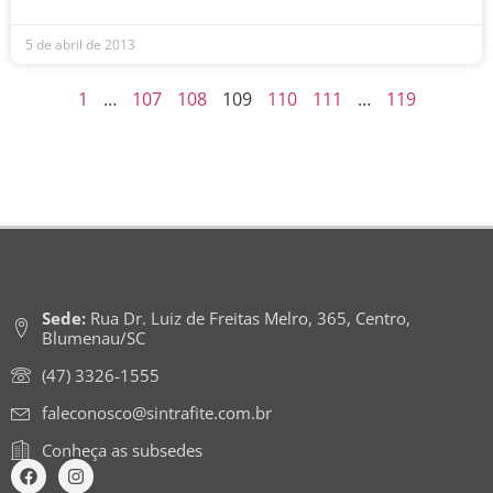
5 de abril de 2013
1
…
107
108
109
110
111
…
119
Sede:
Rua Dr. Luiz de Freitas Melro, 365, Centro,
Blumenau/SC
(47) 3326-1555
faleconosco@sintrafite.com.br
Conheça as subsedes