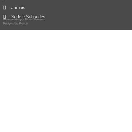
Jornais
Sede e Subsedes
Desenvolvido por Direta Sistemas
Designed by Freepik